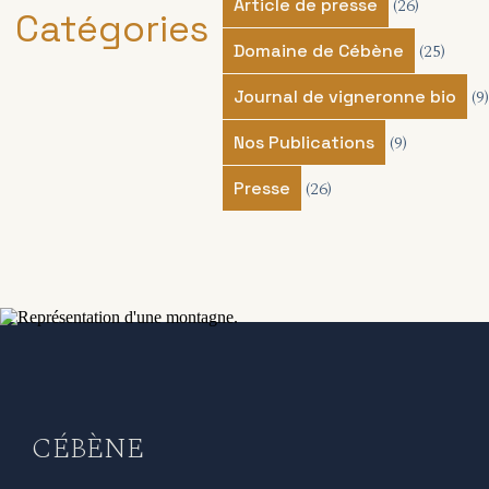
(26)
Article de presse
Catégories
(25)
Domaine de Cébène
(9)
Journal de vigneronne bio
(9)
Nos Publications
(26)
Presse
CÉBÈNE