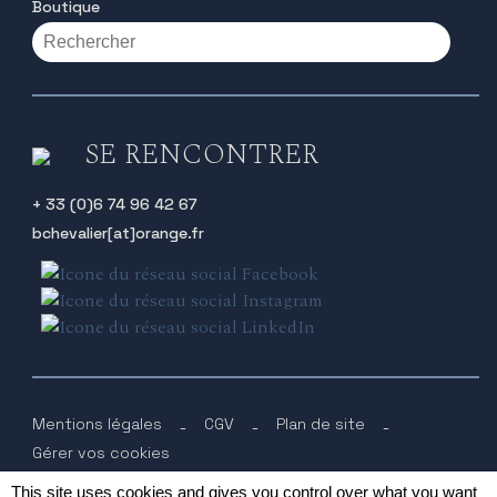
Boutique
SE RENCONTRER
+ 33 (0)6 74 96 42 67
bchevalier[at]orange.fr
Mentions légales
-
CGV
-
Plan de site
-
Gérer vos cookies
Design & intégration - Le Studio Culotté
This site uses cookies and gives you control over what you want