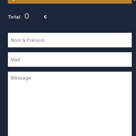
Total
€