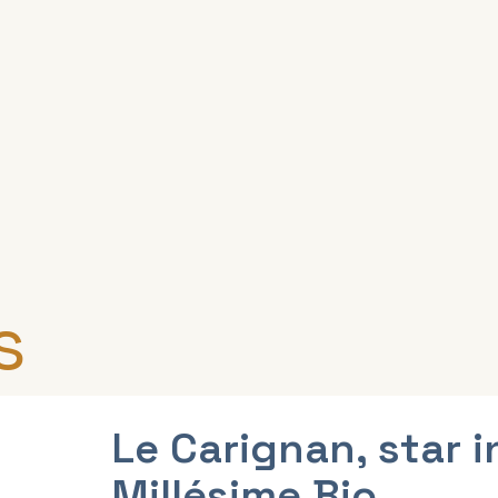
s
Le Carignan, star 
Millésime Bio