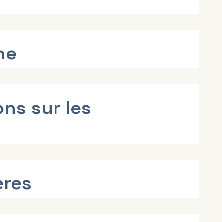
he
ns sur les
ères